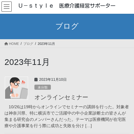
コ
ナ
ン
ビ
テ
ゲ
ン
ー
ブログ
ツ
シ
へ
ョ
ス
ン
HOME
ブログ
2023年11月
キ
に
ッ
移
プ
動
2023年11月
2023年11月10日
未分類
オンラインセミナー
10/26は19時からオンラインでセミナーの講師を行った。対象者
は神奈川県、特に横浜市でご活躍中の中小企業診断士の皆さんが
集まる研究会のメンバーさんだった。テーマは医療機関が在宅医
療や介護事業を行う際に成功と失敗を分け […]