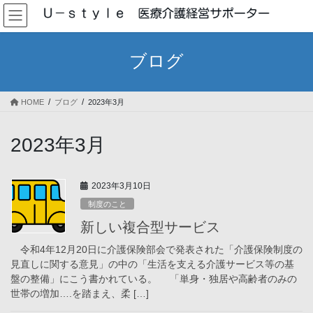
コ
ナ
ン
ビ
テ
ゲ
ン
ー
ブログ
ツ
シ
へ
ョ
ス
ン
HOME
ブログ
2023年3月
キ
に
ッ
移
プ
動
2023年3月
2023年3月10日
制度のこと
新しい複合型サービス
令和4年12月20日に介護保険部会で発表された「介護保険制度の
見直しに関する意見」の中の「生活を支える介護サービス等の基
盤の整備」にこう書かれている。 「単身・独居や高齢者のみの
世帯の増加….を踏まえ、柔 […]